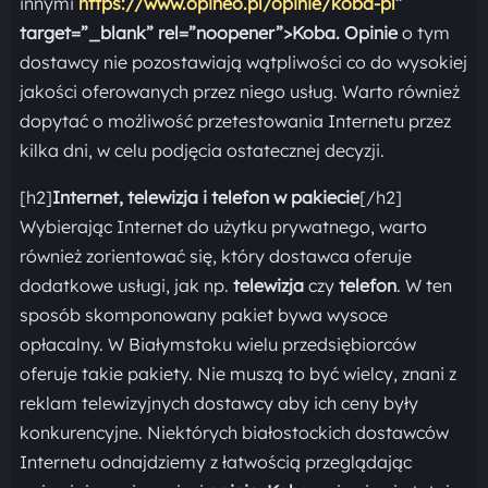
innymi
https://www.opineo.pl/opinie/koba-pl
”
target=”_blank” rel=”noopener”>Koba. Opinie
o tym
dostawcy nie pozostawiają wątpliwości co do wysokiej
jakości oferowanych przez niego usług. Warto również
dopytać o możliwość przetestowania Internetu przez
kilka dni, w celu podjęcia ostatecznej decyzji.
[h2]
Internet, telewizja i telefon w pakiecie
[/h2]
Wybierając Internet do użytku prywatnego, warto
również zorientować się, który dostawca oferuje
dodatkowe usługi, jak np.
telewizja
czy
telefon
. W ten
sposób skomponowany pakiet bywa wysoce
opłacalny. W Białymstoku wielu przedsiębiorców
oferuje takie pakiety. Nie muszą to być wielcy, znani z
reklam telewizyjnych dostawcy aby ich ceny były
konkurencyjne. Niektórych białostockich dostawców
Internetu odnajdziemy z łatwością przeglądając