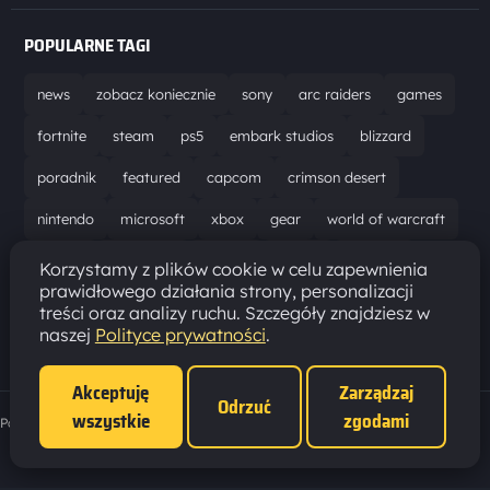
POPULARNE TAGI
news
zobacz koniecznie
sony
arc raiders
games
fortnite
steam
ps5
embark studios
blizzard
poradnik
featured
capcom
crimson desert
nintendo
microsoft
xbox
gear
world of warcraft
solucja
marathon
ubisoft
bungie
recenzja
Korzystamy z plików cookie w celu zapewnienia
prawidłowego działania strony, personalizacji
resident evil requiem
gaming
aktualizacja
pc
treści oraz analizy ruchu. Szczegóły znajdziesz w
naszej
Polityce prywatności
.
epic games
hytale
Akceptuję
Zarządzaj
Odrzuć
wszystkie
zgodami
Polityka prywatności
·
Ustawienia cookies