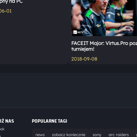
pny na PC
06-01
FACEIT Major: Virtus.Pro po
turniejem!
2018-09-08
DŹ NAS
POPULARNE TAGI
ook
news
zobacz koniecznie
sony
arc raiders
d