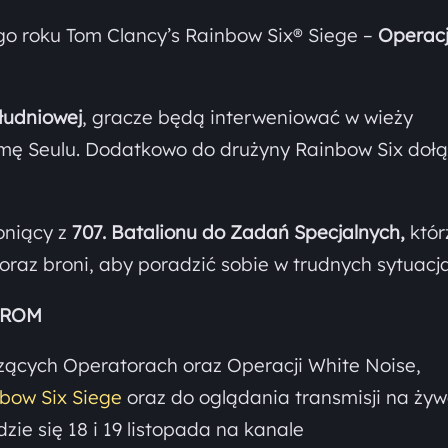
ego roku Tom Clancy’s Rainbow Six® Siege –
Operac
łudniowej
, gracze będą interweniować w wieży
mę Seulu. Dodatkowo do drużyny Rainbow Six doł
oniący z
707. Batalionu do Zadań Specjalnych,
któr
 oraz broni, aby poradzić sobie w trudnych sytuacj
 GROM
zących Operatorach oraz Operacji White Noise,
nbow Six Siege
oraz do oglądania transmisji na ży
zie się 18 i 19 listopada na kanale