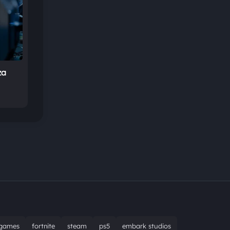
za
games
fortnite
steam
ps5
embark studios