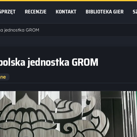
SPRZĘT
RECENZJE
KONTAKT
BIBLIOTEKA GIER
S
ska jednostka GROM
 polska jednostka GROM
nne