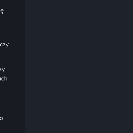
ję
ączy
zy
ach
wo