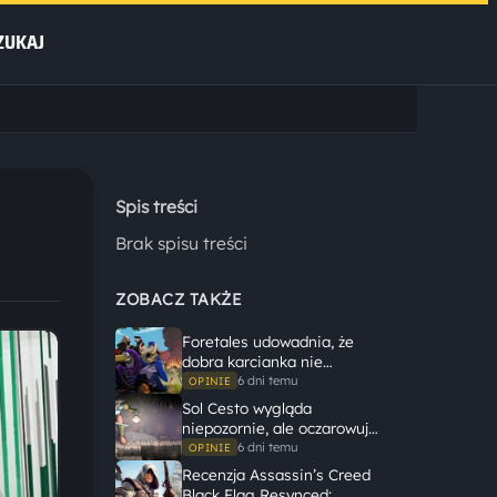
ZUKAJ
Spis treści
Brak spisu treści
ZOBACZ TAKŻE
Foretales udowadnia, że
dobra karcianka nie
potrzebuje wielkiego
6 dni temu
OPINIE
świata, żeby opowiedzieć
Sol Cesto wygląda
dużą historię
niepozornie, ale oczarowuje
gameplayem
6 dni temu
OPINIE
Recenzja Assassin’s Creed
Black Flag Resynced: