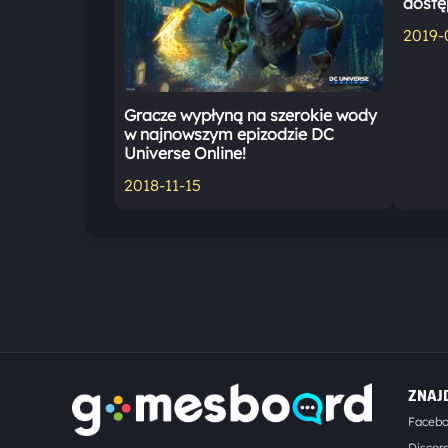
dostę
2019-
Gracze wypłyną na szerokie wody
w najnowszym epizodzie DC
Universe Online!
2018-11-15
ZNAJ
Faceb
Discor