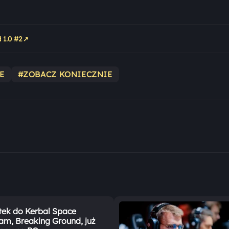
↗
 1.0 #2
E
#ZOBACZ KONIECZNIE
ek do Kerbal Space
am, Breaking Ground, już