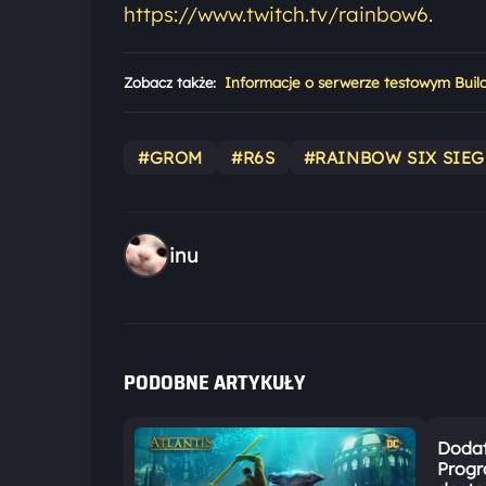
https://www.twitch.tv/rainbow6
.
Zobacz także:
Informacje o serwerze testowym Build
#GROM
#R6S
#RAINBOW SIX SIEG
inu
PODOBNE ARTYKUŁY
Dodat
Progr