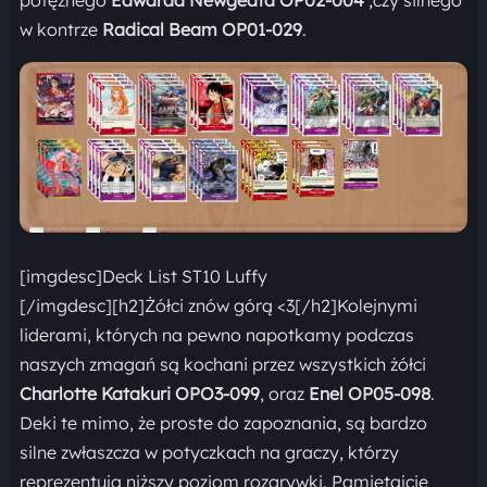
w kontrze
Radical Beam OP01-029
.
[imgdesc]Deck List ST10 Luffy
[/imgdesc][h2]Żółci znów górą <3[/h2]Kolejnymi
liderami, których na pewno napotkamy podczas
naszych zmagań są kochani przez wszystkich żółci
Charlotte Katakuri OPO3-099
, oraz
Enel OP05-098
.
Deki te mimo, że proste do zapoznania, są bardzo
silne zwłaszcza w potyczkach na graczy, którzy
reprezentują niższy poziom rozgrywki. Pamiętajcie