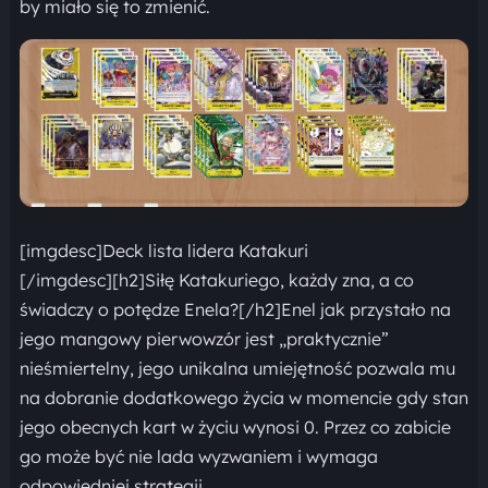
by miało się to zmienić.
[imgdesc]Deck lista lidera Katakuri
[/imgdesc][h2]Siłę Katakuriego, każdy zna, a co
świadczy o potędze Enela?[/h2]Enel jak przystało na
jego mangowy pierwowzór jest „praktycznie”
nieśmiertelny, jego unikalna umiejętność pozwala mu
na dobranie dodatkowego życia w momencie gdy stan
jego obecnych kart w życiu wynosi 0. Przez co zabicie
go może być nie lada wyzwaniem i wymaga
odpowiedniej strategii.