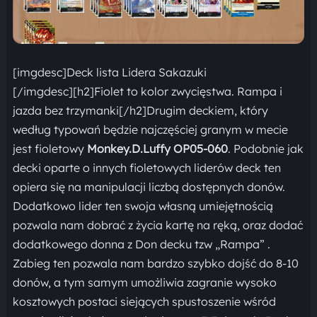
[imgdesc]Deck lista Lidera Sakazuki
[/imgdesc][h2]Fiolet to kolor zwycięstwa. Rampa i
jazda bez trzymanki[/h2]Drugim deckiem, który
według typowań będzie najczęściej granym w mecie
jest fioletowy
Monkey.D.Luffy OP05-060
. Podobnie jak
decki oparte o innych fioletowych liderów deck ten
opiera się na manipulacji liczbą dostępnych donów.
Dodatkowo lider ten swoja własną umiejętnością
pozwala nam dobrać z życia kartę na ręką, oraz dodać
dodatkowego donna z Don decku tzw „Rampa” .
Zabieg ten pozwala nam bardzo szybko dojść do 8-10
donów, a tym samym umożliwia zagranie wysoko
kosztowych postaci siejących spustoszenie wśród