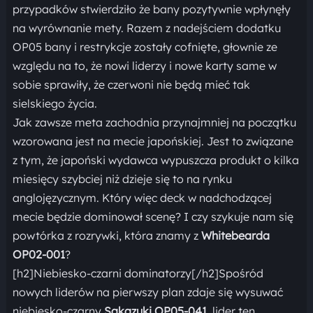
przypadków stwierdziło że bany pozytywnie wpłynęły
na wyrównanie mety. Razem z nadejściem dodatku
OP05 bany i restrykcje zostały cofnięte, głownie ze
względu na to, że nowi liderzy i nowe karty same w
sobie sprawiły, że czerwoni nie będą mieć tak
sielskiego życia.
Jak zawsze meta zachodnia przynajmniej na początku
wzorowana jest na mecie japońskiej. Jest to związane
z tym, że japoński wydawca wypuszcza produkt o kilka
miesięcy szybciej niż dzieje się to na rynku
anglojęzycznym. Który więc deck w nadchodzącej
mecie będzie dominował scenę? I czy szykuje nam się
powtórka z rozrywki, która znamy z
Whitebearda
OP02-001
?
[h2]Niebiesko-czarni dominatorzy[/h2]Spośród
nowych liderów na pierwszy plan zdaje się wysuwać
niebiesko-czarny
Sakazuki OP05-041
, lider ten