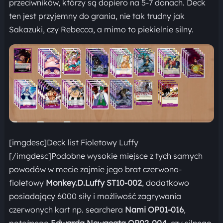
przeciwników, którzy są dopiero na 5-7 donach. Deck
ten jest przyjemny do grania, nie tak trudny jak
Sakazuki, czy Rebecca, a mimo to piekielnie silny.
[imgdesc]Deck list Fioletowy Luffy
[/imgdesc]Podobne wysokie miejsce z tych samych
powodów w mecie zajmie jego brat czerwono-
fioletowy
Monkey.D.Luffy ST10-002
, dodatkowo
posiadający 6000 siły i możliwość zagrywania
czerwonych kart np. searchera
Nami OP01-016
,
potężnego
Edwarda Newgeata OP02-004
,czy silnego