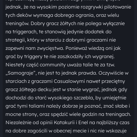
jednak, że na wysokim poziomie rozgrywki pilotowanie
tych deków wymaga dobrego ogrania, oraz wielu
treningów. Dobry gracz żółtych nie polega wyłącznie
na triggerach, te stanowią jedynie dodatek do
strategii, który w starciu z dobrymi graczami nie
zapewni nam zwycięstwa. Ponieważ wiedzą oni jak
grać by triggery te nie zaszkodziły ich wygranej.
Niestety część community uważa talie te za tzw.
„Samograje”, nie jest to jednak prawda. Oczywiście w
starciach z graczami Casualowymi nawet przeciętny
gracz żółtego decku jest w stanie wygrać, jednak gdy
dochodzi do starć wysokiego szczebla, by umiejętnie
grać tymi taliami należy dobrze je poznać, znać słabe i
mocne strony, oraz spędzić wiele godzin na treningach.
Niezależnie od opinii Katakurii i Enel na najbliższy czas
na dobre zagościli w obecnej mecie i nic nie wskazuje