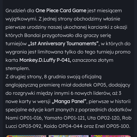
Grudzień dla
One Piece Card Game
jest miesiącem
wyjątkowymi. Z jednej strony obchodzimy właśnie
pierwsze urodziny naszej ukochanej karcianki z okazji
których Bandai przygotowało dla graczy serię
turniejów
„1st Anniversary Tournaments”
, w których do
wygrania jest limitowana tylko do tego turnieju promo
karta
Monkey.D.Luffy P-041,
oznaczona złotym
stemplem.
Z drugiej strony, 8 grudnia swoją oficjalną
anglojęzyczną premierę miał dodatek OP05, dodający
do rozgrywki między innymi 6 nowych liderów, aż 3
nowe karty w wersji
„Manga Panel”
, pierwsze w historii
specjalne edycje kart znanych z poprzednich dodatków
Nami OP01-016, Yamato OP01-121, Uta OP02-120, Rob
Lucci OP03-092, Kaido OP04-044 oraz Enel OP05-100.