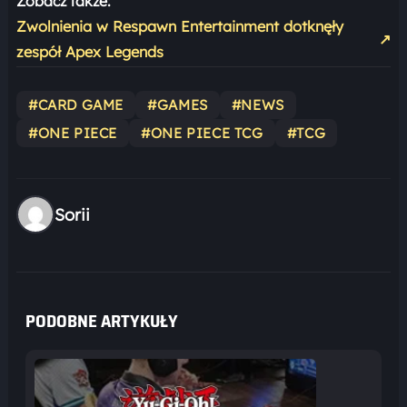
Zobacz także:
Zwolnienia w Respawn Entertainment dotknęły
↗
zespół Apex Legends
#CARD GAME
#GAMES
#NEWS
#ONE PIECE
#ONE PIECE TCG
#TCG
Sorii
PODOBNE ARTYKUŁY