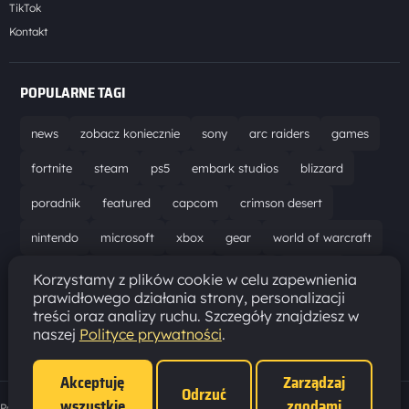
TikTok
Kontakt
POPULARNE TAGI
news
zobacz koniecznie
sony
arc raiders
games
fortnite
steam
ps5
embark studios
blizzard
poradnik
featured
capcom
crimson desert
nintendo
microsoft
xbox
gear
world of warcraft
solucja
marathon
ubisoft
bungie
recenzja
Korzystamy z plików cookie w celu zapewnienia
prawidłowego działania strony, personalizacji
resident evil requiem
gaming
aktualizacja
pc
treści oraz analizy ruchu. Szczegóły znajdziesz w
naszej
Polityce prywatności
.
epic games
hytale
Akceptuję
Zarządzaj
Odrzuć
wszystkie
zgodami
Polityka prywatności
·
Ustawienia cookies