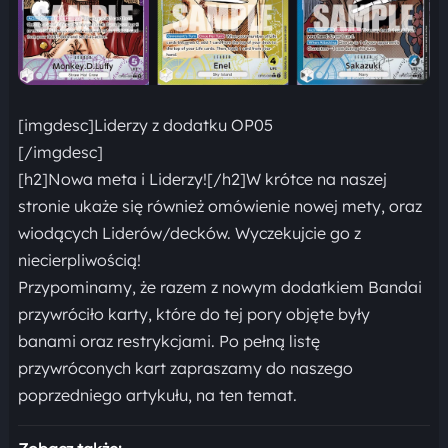
[imgdesc]Liderzy z dodatku OP05
[/imgdesc]
[h2]Nowa meta i Liderzy![/h2]W krótce na naszej
stronie ukaże się również omówienie nowej mety, oraz
wiodących Liderów/decków. Wyczekujcie go z
niecierpliwością!
Przypominamy, że razem z nowym dodatkiem Bandai
przywróciło karty, które do tej pory objęte były
banami oraz restrykcjami. Po pełną listę
przywróconych kart zapraszamy do naszego
poprzedniego artykułu, na ten temat.