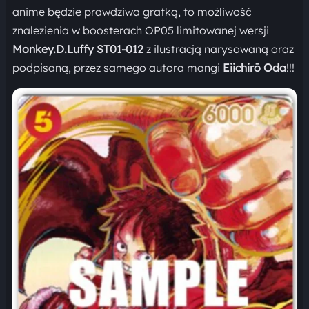
anime będzie prawdziwa gratką, to możliwość
znalezienia w boosterach OP05 limitowanej wersji
Monkey.D.Luffy ST01-012
z ilustracją narysowaną oraz
podpisaną, przez samego autora mangi
Eiichirō Oda
!!!