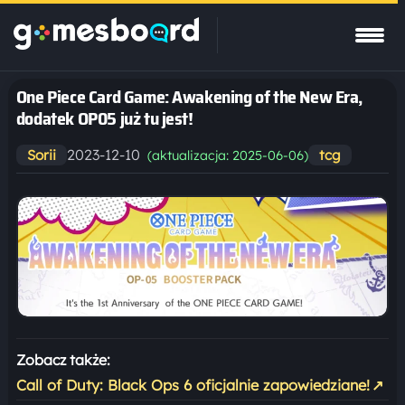
One Piece Card Game: Awakening of the New Era,
dodatek OP05 już tu jest!
2023-12-10
Sorii
tcg
(aktualizacja: 2025-06-06)
Zobacz także:
Call of Duty: Black Ops 6 oficjalnie zapowiedziane!
↗