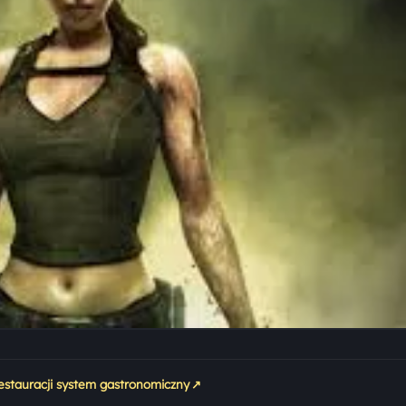
↗
restauracji system gastronomiczny