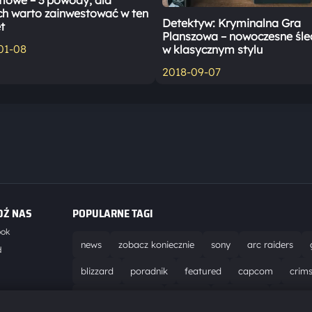
mowe – 3 powody, dla
ch warto zainwestować w ten
Detektyw: Kryminalna Gra
t
Planszowa – nowoczesne śl
01-08
w klasycznym stylu
2018-09-07
DŹ NAS
POPULARNE TAGI
ook
news
zobacz koniecznie
sony
arc raiders
d
blizzard
poradnik
featured
capcom
crim
world of warcraft
solucja
marathon
ubisoft
t