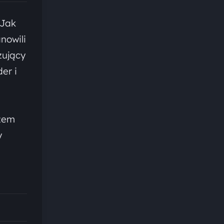
 Jak
nowili
zujący
er i
azem
y