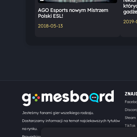
rekla
który
AGO Esports nowym Mistrzem
gadże
Polski ESL!
2019-
2018-05-13
ZNAJ
Faceb
Discor
Jesteśmy fanami gier wszelkiego rodzaju.
Steam
Dostarczamy informacji na temat najciekawszych tytułów
TikTok
na rynku.
Kontak
Prowadzimy turnieje online. Działamy od 2008 roku.