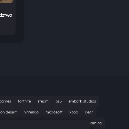
edztwo
games
fortnite
steam
ps5
embark studios
son desert
nintendo
microsoft
xbox
gear
bungie
recenzja
resident evil requiem
gaming