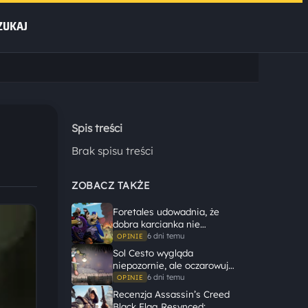
ZUKAJ
Spis treści
Brak spisu treści
ZOBACZ TAKŻE
Foretales udowadnia, że
dobra karcianka nie
potrzebuje wielkiego
6 dni temu
OPINIE
świata, żeby opowiedzieć
Sol Cesto wygląda
dużą historię
niepozornie, ale oczarowuje
gameplayem
6 dni temu
OPINIE
Recenzja Assassin’s Creed
Black Flag Resynced: