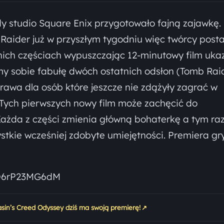
dy studio Square Enix przygotowało fajną zajawkę.
aider już w przyszłym tygodniu więc twórcy posta
nich częściach wypuszczając 12-minutowy film uka
y sobie fabułę dwóch ostatnich odsłon (Tomb Raid
prawa dla osób które jeszcze nie zdążyły zagrać w
. Tych pierwszych nowy film może zachęcić do
 Każda z części zmienia główną bohaterkę a tym r
tkie wcześniej zdobyte umiejętności. Premiera gr
=Q6rP23MG6dM
↗
asin’s Creed Odyssey dziś ma swoją premierę!