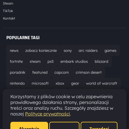
Steam
TikTok
Kontakt
POPULARNE TAGI
news
zobacz koniecznie
sony
arc raiders
games
fortnite
steam
ps5
embark studios
blizzard
poradnik
featured
capcom
crimson desert
nintendo
microsoft
xbox
gear
world of warcraft
solucja
marathon
ubisoft
bungie
recenzja
Korzystamy z plików cookie w celu zapewnienia
prawidłowego działania strony, personalizacji
resident evil requiem
gaming
aktualizacja
pc
treści oraz analizy ruchu. Szczegóły znajdziesz w
naszej
Polityce prywatności
.
epic games
hytale