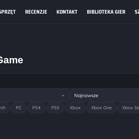
SPRZĘT
RECENZJE
KONTAKT
BIBLIOTEKA GIER
S
-Game
tch
PC
PS4
PS5
Xbox
Xbox One
Xbox Se