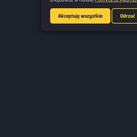
Akceptuję wszystkie
Odrzuć
ZNAJ
Faceb
Discor
Jesteśmy fanami gier wszelkiego rodzaju.
Steam
Dostarczamy informacji na temat najciekawszych tytułów
TikTok
na rynku.
Kontak
Prowadzimy turnieje online. Działamy od 2008 roku.
GamesBoard.pl © 2026