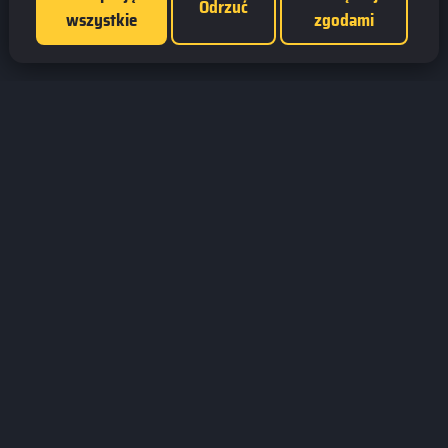
Odrzuć
wszystkie
zgodami
Jesteśmy fanami gier wszelkiego rodzaju.
Dostarczamy informacji na temat najciekawszych tytułów na rynku.
Prowadzimy turnieje online. Działamy od 2008 roku.
GamesBoard.pl © 2026
ZNAJDŹ NAS