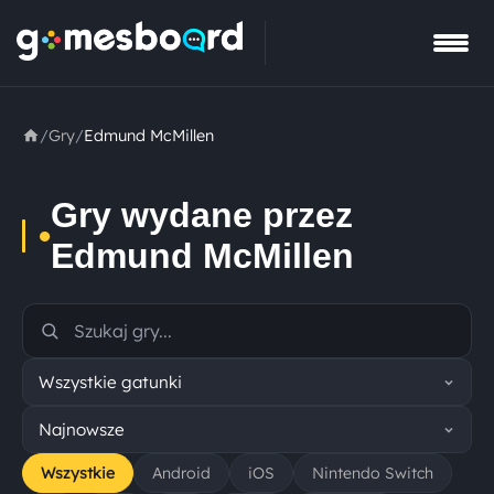
/
Gry
/
Edmund McMillen
Gry wydane przez
•
Edmund McMillen
Wszystkie
Android
iOS
Nintendo Switch