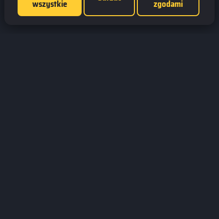
wszystkie
zgodami
Jesteśmy fanami gier wszelkiego rodzaju.
Dostarczamy informacji na temat najciekawszych tytułów na rynku.
Prowadzimy turnieje online. Działamy od 2008 roku.
GamesBoard.pl © 2026
ZNAJDŹ NAS
Facebook