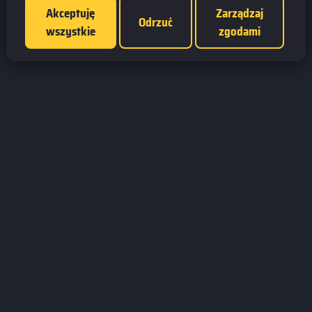
Akceptuję
Zarządzaj
Odrzuć
wszystkie
zgodami
Jesteśmy fanami gier wszelkiego rodzaju.
Dostarczamy informacji na temat najciekawszych tytułów na rynku.
Prowadzimy turnieje online. Działamy od 2008 roku.
GamesBoard.pl © 2026