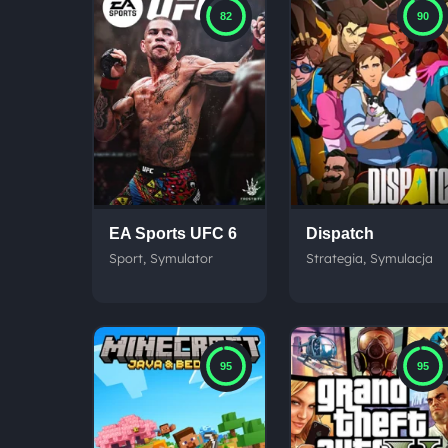
82
90
EA Sports UFC 6
Dispatch
Sport, Symulator
Strategia, Symulacja
95
95