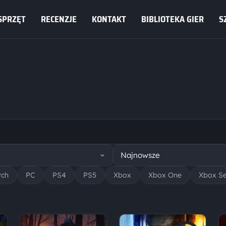
SPRZĘT
RECENZJE
KONTAKT
BIBLIOTEKA GIER
S
tch
PC
PS4
PS5
Xbox
Xbox One
Xbox Se