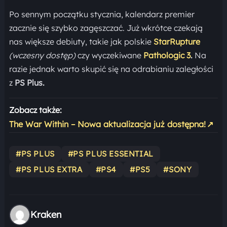
Po sennym początku stycznia, kalendarz premier
zacznie się szybko zagęszczać. Już wkrótce czekają
nas większe debiuty, takie jak polskie
StarRupture
(wczesny dostęp)
czy wyczekiwane
Pathologic 3
.
Na
razie jednak warto skupić się na odrabianiu zaległości
z
PS Plus.
Zobacz także:
The War Within – Nowa aktualizacja już dostępna!
↗
#PS PLUS
#PS PLUS ESSENTIAL
#PS PLUS EXTRA
#PS4
#PS5
#SONY
Kraken