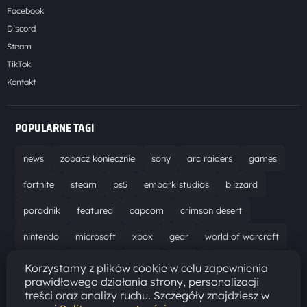
Facebook
Discord
Steam
TikTok
Kontakt
POPULARNE TAGI
news
zobacz koniecznie
sony
arc raiders
games
fortnite
steam
ps5
embark studios
blizzard
poradnik
featured
capcom
crimson desert
nintendo
microsoft
xbox
gear
world of warcraft
solucja
marathon
ubisoft
bungie
recenzja
Korzystamy z plików cookie w celu zapewnienia
prawidłowego działania strony, personalizacji
resident evil requiem
gaming
aktualizacja
pc
treści oraz analizy ruchu. Szczegóły znajdziesz w