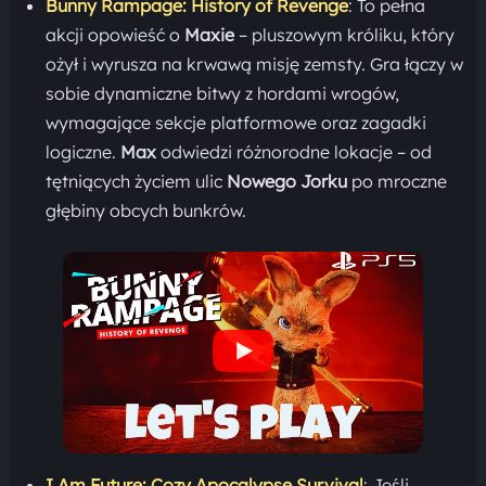
Bunny Rampage: History of Revenge
: To pełna
akcji opowieść o
Maxie
– pluszowym króliku, który
ożył i wyrusza na krwawą misję zemsty. Gra łączy w
sobie dynamiczne bitwy z hordami wrogów,
wymagające sekcje platformowe oraz zagadki
logiczne.
Max
odwiedzi różnorodne lokacje – od
tętniących życiem ulic
Nowego Jorku
po mroczne
głębiny obcych bunkrów.
I Am Future: Cozy Apocalypse Survival
: Jeśli