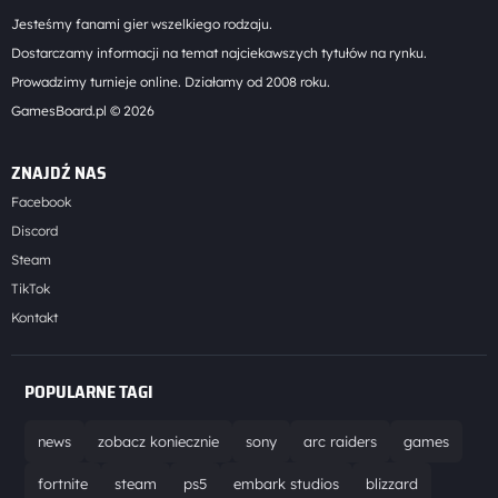
Jesteśmy fanami gier wszelkiego rodzaju.
Dostarczamy informacji na temat najciekawszych tytułów na rynku.
Prowadzimy turnieje online. Działamy od 2008 roku.
GamesBoard.pl © 2026
ZNAJDŹ NAS
Facebook
Discord
Steam
TikTok
Kontakt
POPULARNE TAGI
news
zobacz koniecznie
sony
arc raiders
games
fortnite
steam
ps5
embark studios
blizzard