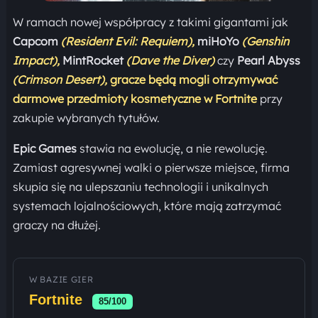
W ramach nowej współpracy z takimi gigantami jak
Capcom
(Resident Evil: Requiem),
miHoYo
(Genshin
Impact),
MintRocket
(Dave the Diver)
czy
Pearl Abyss
(Crimson Desert),
gracze będą mogli otrzymywać
darmowe przedmioty kosmetyczne w Fortnite
przy
zakupie wybranych tytułów.
Epic Games
stawia na ewolucję, a nie rewolucję.
Zamiast agresywnej walki o pierwsze miejsce, firma
skupia się na ulepszaniu technologii i unikalnych
systemach lojalnościowych, które mają zatrzymać
graczy na dłużej.
W BAZIE GIER
Fortnite
85/100