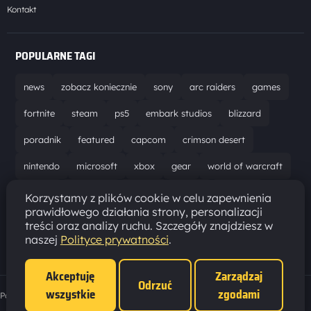
Kontakt
POPULARNE TAGI
news
zobacz koniecznie
sony
arc raiders
games
fortnite
steam
ps5
embark studios
blizzard
poradnik
featured
capcom
crimson desert
nintendo
microsoft
xbox
gear
world of warcraft
solucja
marathon
ubisoft
bungie
recenzja
Korzystamy z plików cookie w celu zapewnienia
prawidłowego działania strony, personalizacji
resident evil requiem
gaming
aktualizacja
pc
treści oraz analizy ruchu. Szczegóły znajdziesz w
naszej
Polityce prywatności
.
epic games
hytale
Akceptuję
Zarządzaj
Odrzuć
wszystkie
zgodami
Polityka prywatności
·
Ustawienia cookies