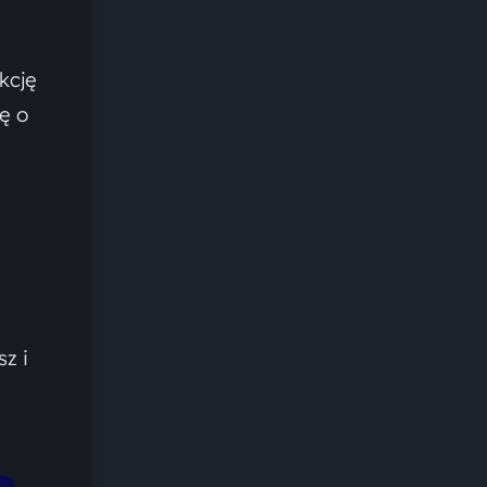
kcję
ę o
z i