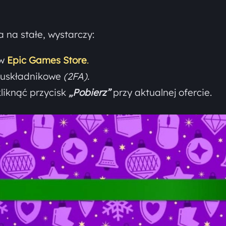
 na stałe, wystarczy:
 w
Epic Games Store
.
dwuskładnikowe
(2FA).
kliknąć przycisk
„Pobierz”
przy aktualnej ofercie.