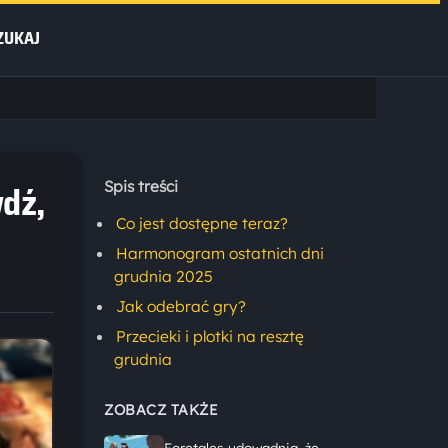
ZUKAJ
dź,
Spis treści
Co jest dostępne teraz?
Harmonogram ostatnich dni
grudnia 2025
Jak odebrać gry?
Przecieki i plotki na resztę
grudnia
ZOBACZ TAKŻE
Foretales udowadnia, że