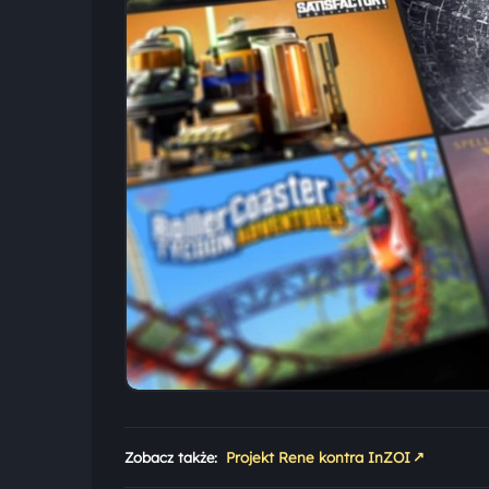
↗
Zobacz także:
Projekt Rene kontra InZOI