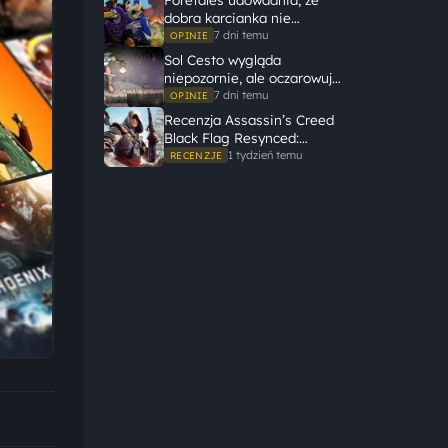
dobra karcianka nie
potrzebuje wielkiego
7 dni temu
OPINIE
świata, żeby opowiedzieć
Sol Cesto wygląda
dużą historię
niepozornie, ale oczarowuje
gameplayem
7 dni temu
OPINIE
Recenzja Assassin’s Creed
Black Flag Resynced:
Ubisoft tego nie zepsuł
1 tydzień temu
RECENZJE