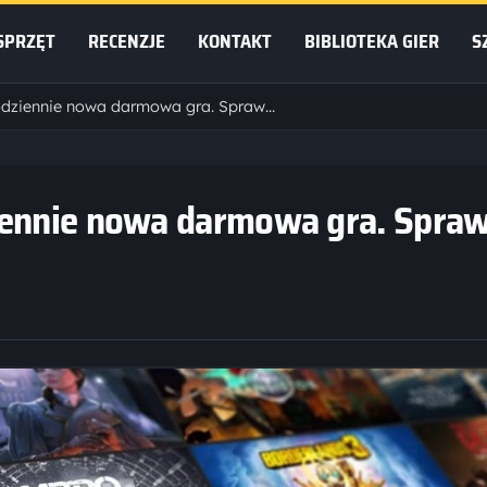
SPRZĘT
RECENZJE
KONTAKT
BIBLIOTEKA GIER
S
Epic Games Store: Codziennie nowa darmowa gra. Sprawdź, co odbierzesz dzisiaj!
iennie nowa darmowa gra. Spraw