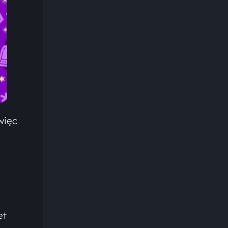
 więc
et