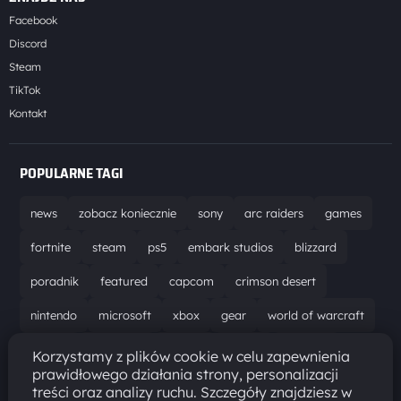
Facebook
Discord
Steam
TikTok
Kontakt
POPULARNE TAGI
news
zobacz koniecznie
sony
arc raiders
games
fortnite
steam
ps5
embark studios
blizzard
poradnik
featured
capcom
crimson desert
nintendo
microsoft
xbox
gear
world of warcraft
solucja
marathon
ubisoft
bungie
recenzja
Korzystamy z plików cookie w celu zapewnienia
prawidłowego działania strony, personalizacji
resident evil requiem
gaming
aktualizacja
pc
treści oraz analizy ruchu. Szczegóły znajdziesz w