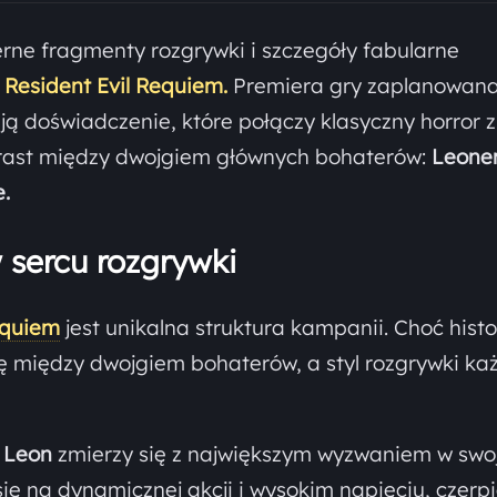
ne fragmenty rozgrywki i szczegóły fabularne
–
Resident Evil Requiem.
Premiera gry zaplanowana
ują doświadczenie, które połączy klasyczny horror z
trast między dwojgiem głównych bohaterów:
Leone
.
 sercu rozgrywki
equiem
jest unikalna struktura kampanii. Choć histo
ię między dwojgiem bohaterów, a styl rozgrywki k
,
Leon
zmierzy się z największym wyzwaniem w swoj
ię na dynamicznej akcji i wysokim napięciu, czerp