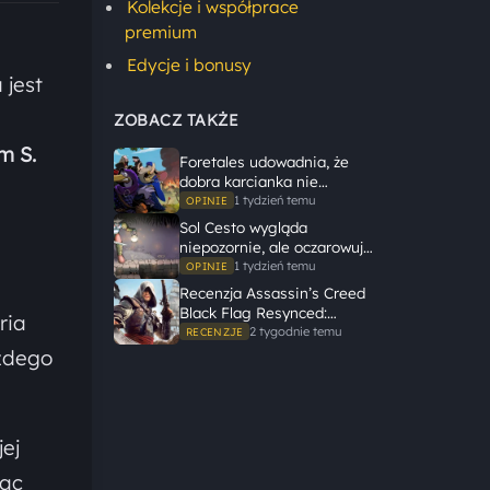
Kolekcje i współprace
premium
Edycje i bonusy
 jest
ZOBACZ TAKŻE
m S.
Foretales udowadnia, że
dobra karcianka nie
potrzebuje wielkiego
1 tydzień temu
OPINIE
świata, żeby opowiedzieć
Sol Cesto wygląda
dużą historię
niepozornie, ale oczarowuje
gameplayem
1 tydzień temu
OPINIE
Recenzja Assassin’s Creed
Black Flag Resynced:
ria
Ubisoft tego nie zepsuł
2 tygodnie temu
RECENZJE
ażdego
ej
iąc