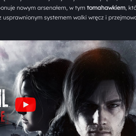
onuje nowym arsenałem, w tym
tomahawkiem
, kt
z usprawnionym systemem walki wręcz i przejmow