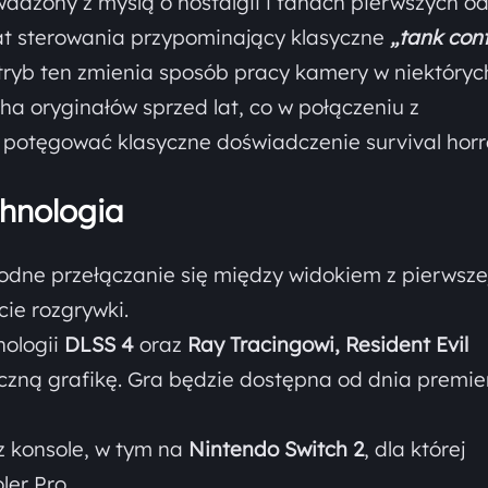
adzony z myślą o nostalgii i fanach pierwszych od
mat sterowania przypominający klasyczne
„tank cont
ryb ten zmienia sposób pracy kamery w niektóryc
a oryginałów sprzed lat, co w połączeniu z
potęgować klasyczne doświadczenie survival horr
chnologia
dne przełączanie się między widokiem z pierwszej
ie rozgrywki.
nologii
DLSS 4
oraz
Ray Tracingowi, Resident Evil
czną grafikę. Gra będzie dostępna od dnia premie
 konsole, w tym na
Nintendo Switch 2
, dla której
er Pro.