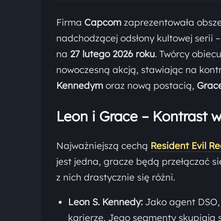
Firma
Capcom
zaprezentowała obszer
nadchodzącej odsłony kultowej serii 
na
27 lutego 2026 roku
. Twórcy obiec
nowoczesną akcją, stawiając na kon
Kennedym
oraz nową postacią,
Grace
Leon i Grace – Kontrast w
Najważniejszą cechą
Resident Evil R
jest jedna, gracze będą przełączać s
z nich drastycznie się różni.
Leon S. Kennedy:
Jako agent DSO
karierze. Jego segmenty skupiają s