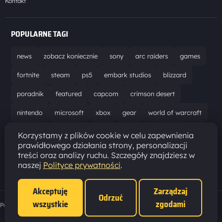
Kontakt
POPULARNE TAGI
news
zobacz koniecznie
sony
arc raiders
games
fortnite
steam
ps5
embark studios
blizzard
poradnik
featured
capcom
crimson desert
nintendo
microsoft
xbox
gear
world of warcraft
solucja
marathon
ubisoft
bungie
recenzja
Korzystamy z plików cookie w celu zapewnienia
prawidłowego działania strony, personalizacji
resident evil requiem
gaming
aktualizacja
pc
treści oraz analizy ruchu. Szczegóły znajdziesz w
naszej
Polityce prywatności
.
epic games
hytale
Akceptuję
Zarządzaj
Odrzuć
wszystkie
zgodami
Polityka prywatności
·
Ustawienia cookies