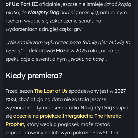
of Us: Part III
oficjalnie jeszcze nie istnieje
(choć krążą
plotki, że
Naughty Dog
nad nią pracuje),
naturalnym
ruchem wydaje się zakończenie serialu na
wydarzeniach z drugiej części gry.
„Nie zamierzam wykraczać poza fabułę gier. Mówię to
wprost”
–
deklarował Mazin
w 2025 roku, ucinając
spekulacje o ewentualnym
„skoku na kasę”.
Kiedy premiera?
Trzeci sezon
The Last of Us
spodziewany jest w
2027
roku
, choć oficjalna data nie została jeszcze
wyznaczona. Tymczasem studio
Naughty Dog
skupia
się
obecnie na projekcie Intergalactic: The Heretic
Prophet,
który według pogłosek może zostać
zaprezentowany na lutowym pokazie PlayStation