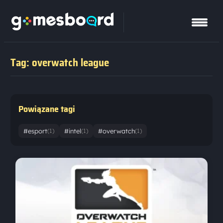
Tag: overwatch league
Powiązane tagi
#esport
#intel
#overwatch
(1)
(1)
(1)