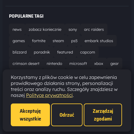
POPULARNE TAGI
news
zobacz koniecznie
sony
arc raiders
games
fortnite
steam
ps5
embark studios
blizzard
poradnik
featured
capcom
crimson desert
nintendo
microsoft
xbox
gear
world of warcraft
solucja
marathon
ubisoft
Korzystamy z plików cookie w celu zapewnienia
prawidłowego działania strony, personalizacji
bungie
recenzja
resident evil requiem
gaming
treści oraz analizy ruchu. Szczegóły znajdziesz w
naszej
Polityce prywatności
.
aktualizacja
pc
epic games
hytale
Akceptuję
Zarządzaj
Odrzuć
wszystkie
zgodami
Polityka prywatności
·
Ustawienia cookies