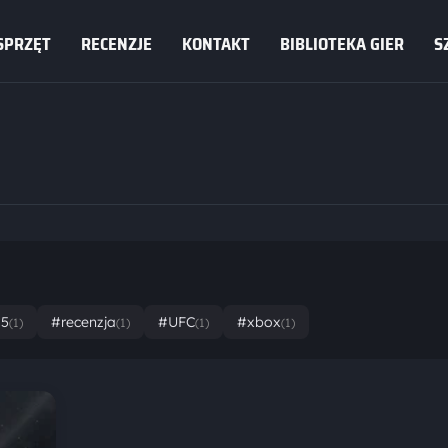
SPRZĘT
RECENZJE
KONTAKT
BIBLIOTEKA GIER
S
s5
#recenzja
#UFC
#xbox
(1)
(1)
(1)
(1)