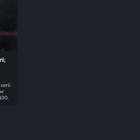
ii,
serii
ow
100.