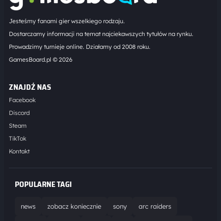
Jesteśmy fanami gier wszelkiego rodzaju.
Dostarczamy informacji na temat najciekawszych tytułów na rynku.
Prowadzimy turnieje online. Działamy od 2008 roku.
GamesBoard.pl © 2026
ZNAJDŹ NAS
Facebook
Discord
Steam
TikTok
Kontakt
POPULARNE TAGI
news
zobacz koniecznie
sony
arc raiders