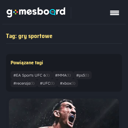
Tag: gry sportowe
Powiązane tagi
#EA Sports UFC 6
#MMA
#ps5
(1)
(1)
(1)
#recenzja
#UFC
#xbox
(1)
(1)
(1)