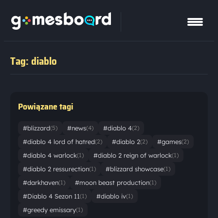
Tag: diablo
Powiązane tagi
#blizzard
#news
#diablo 4
(5)
(4)
(2)
#diablo 4 lord of hatred
#diablo 2
#games
(2)
(2)
(2)
#diablo 4 warlock
#diablo 2 reign of warlock
(1)
(1)
#diablo 2 ressurection
#blizzard showcase
(1)
(1)
#darkhaven
#moon beast production
(1)
(1)
#Diablo 4 Sezon 11
#diablo iv
(1)
(1)
#greedy emissary
(1)