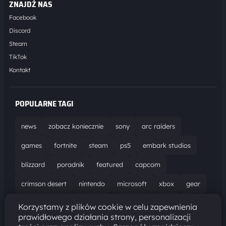
ZNAJDŹ NAS
Facebook
Discord
Steam
TikTok
Kontakt
POPULARNE TAGI
news
zobacz koniecznie
sony
arc raiders
games
fortnite
steam
ps5
embark studios
blizzard
poradnik
featured
capcom
crimson desert
nintendo
microsoft
xbox
gear
world of warcraft
solucja
marathon
ubisoft
Korzystamy z plików cookie w celu zapewnienia
prawidłowego działania strony, personalizacji
bungie
recenzja
resident evil requiem
gaming