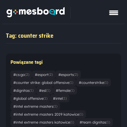
Tag: counter strike
Powiązane tagi
#cs:go
#esport
#esports
(2)
(2)
(2)
#counter strike: global offensive
#counterstrike
(1)
(1)
#dignitas
#esl
#female
(1)
(1)
(1)
#global offensive
#intel
(1)
(1)
#intel extreme masters
(1)
#intel extreme masters 2019 katowice
(1)
#intel extreme masters katowice
#team dignitas
(1)
(1)