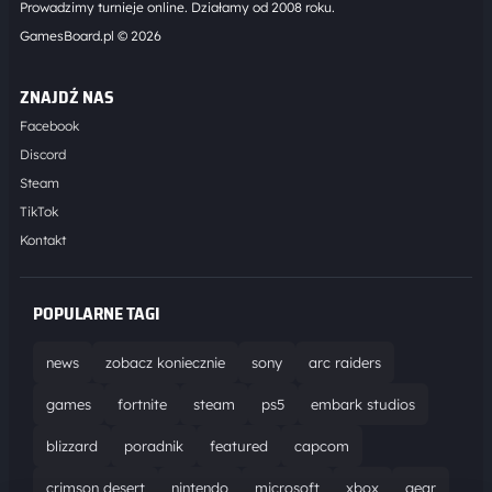
Prowadzimy turnieje online. Działamy od 2008 roku.
GamesBoard.pl © 2026
ZNAJDŹ NAS
Facebook
Discord
Steam
TikTok
Kontakt
POPULARNE TAGI
news
zobacz koniecznie
sony
arc raiders
games
fortnite
steam
ps5
embark studios
blizzard
poradnik
featured
capcom
crimson desert
nintendo
microsoft
xbox
gear