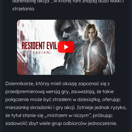
adrenalinę akcja”, w której fani znajdą dużo walki i
strzelania.
Dziennikarze, którzy mieli okazję zapoznać się z
przedpremierową wersją gry, zauważają, że takie
połączenie może być strzałem w dziesiątkę, oferując
mieszankę skradanki i gry akcji. Istnieje jednak ryzyko,
że tytuł stanie się
„mistrzem w niczym”,
próbując
zadowolić zbyt wiele grup odbiorców jednocześnie.