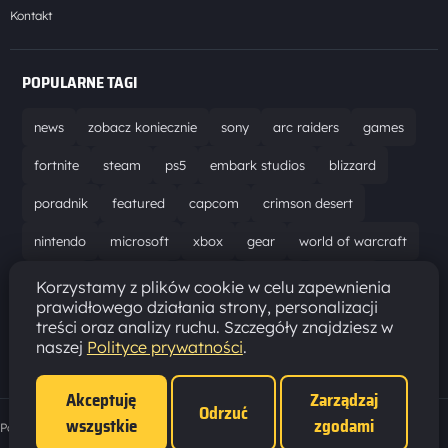
Kontakt
POPULARNE TAGI
news
zobacz koniecznie
sony
arc raiders
games
fortnite
steam
ps5
embark studios
blizzard
poradnik
featured
capcom
crimson desert
nintendo
microsoft
xbox
gear
world of warcraft
solucja
marathon
ubisoft
bungie
recenzja
Korzystamy z plików cookie w celu zapewnienia
prawidłowego działania strony, personalizacji
resident evil requiem
gaming
aktualizacja
pc
treści oraz analizy ruchu. Szczegóły znajdziesz w
naszej
Polityce prywatności
.
epic games
hytale
Akceptuję
Zarządzaj
Odrzuć
wszystkie
zgodami
Polityka prywatności
·
Ustawienia cookies