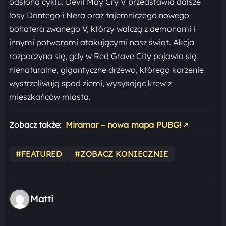
odsłoną cyklu. Devil May Cry V przedstawia dalsze
losy Dantego i Nera oraz tajemniczego nowego
bohatera zwanego V, którzy walczą z demonami i
innymi potworami atakującymi nasz świat. Akcja
rozpoczyna się, gdy w Red Grave City pojawia się
nienaturalne, gigantyczne drzewo, którego korzenie
wystrzeliwują spod ziemi, wysysając krew z
mieszkańców miasta.
Zobacz także:
Miramar – nowa mapa PUBG!
↗
#FEATURED
#ZOBACZ KONIECZNIE
Matti