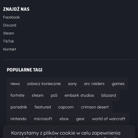
ZNAJDŹ NAS
Facebook
Discord
Steam
TikTok
Kontakt
POPULARNE TAGI
news
zobacz koniecznie
sony
arc raiders
games
fortnite
steam
ps5
embark studios
blizzard
poradnik
featured
capcom
crimson desert
nintendo
microsoft
xbox
gear
world of warcraft
solucja
marathon
ubisoft
bungie
recenzja
Korzystamy z plików cookie w celu zapewnienia