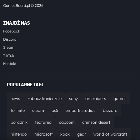
GamesBoard.pl © 2026
ZNAJDŹ NAS
Facebook
Discord
Steam
TikTok
Kontakt
POPULARNE TAGI
news
zobacz koniecznie
sony
arc raiders
games
fortnite
steam
ps5
embark studios
blizzard
poradnik
featured
capcom
crimson desert
nintendo
microsoft
xbox
gear
world of warcraft