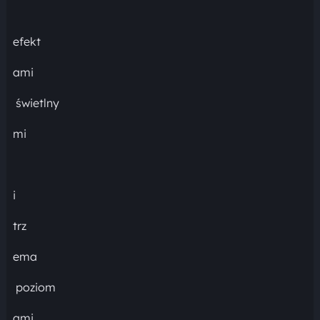
efekt
ami
świetlny
mi
i
trz
ema
poziom
ami