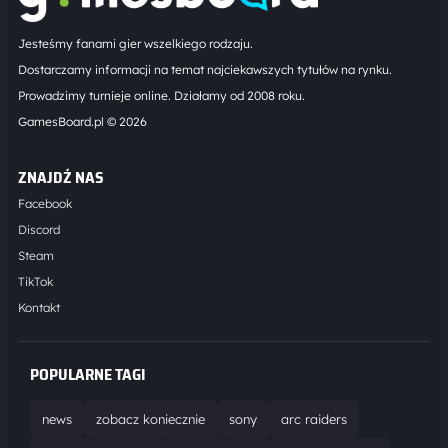
Jesteśmy fanami gier wszelkiego rodzaju.
Dostarczamy informacji na temat najciekawszych tytułów na rynku.
Prowadzimy turnieje online. Działamy od 2008 roku.
GamesBoard.pl © 2026
ZNAJDŹ NAS
Facebook
Discord
Steam
TikTok
Kontakt
POPULARNE TAGI
news
zobacz koniecznie
sony
arc raiders