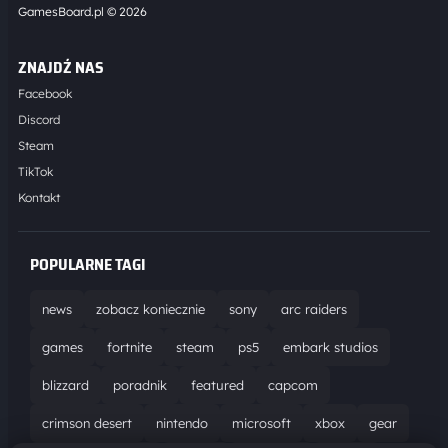
GamesBoard.pl © 2026
ZNAJDŹ NAS
Facebook
Discord
Steam
TikTok
Kontakt
POPULARNE TAGI
news
zobacz koniecznie
sony
arc raiders
games
fortnite
steam
ps5
embark studios
blizzard
poradnik
featured
capcom
crimson desert
nintendo
microsoft
xbox
gear