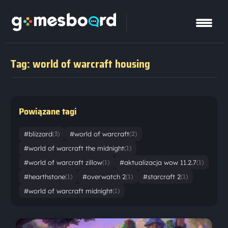
Tag: world of warcraft housing
Powiązane tagi
#blizzard
#world of warcraft
(3)
(2)
#world of warcraft the midnight
(1)
#world of warcraft zillow
#aktualizacja wow 11.2.7
(1)
(1)
#hearthstone
#overwatch 2
#starcraft 2
(1)
(1)
(1)
#world of warcraft midnight
(1)