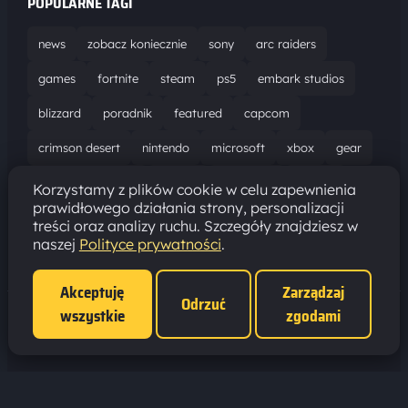
POPULARNE TAGI
news
zobacz koniecznie
sony
arc raiders
games
fortnite
steam
ps5
embark studios
blizzard
poradnik
featured
capcom
crimson desert
nintendo
microsoft
xbox
gear
world of warcraft
solucja
marathon
ubisoft
Korzystamy z plików cookie w celu zapewnienia
prawidłowego działania strony, personalizacji
bungie
recenzja
resident evil requiem
gaming
treści oraz analizy ruchu. Szczegóły znajdziesz w
naszej
Polityce prywatności
.
aktualizacja
pc
epic games
hytale
Akceptuję
Zarządzaj
Odrzuć
wszystkie
zgodami
Polityka prywatności
·
Ustawienia cookies