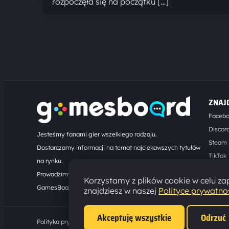
rozpoczęła się na początku […]
ZNAJ
Faceb
Discor
Jesteśmy fanami gier wszelkiego rodzaju.
Steam
Dostarczamy informacji na temat najciekawszych tytułów
TikTok
na rynku.
Kontak
Prowadzimy turnieje online. Działamy od 2008 roku.
Korzystamy z plików cookie w celu zap
GamesBoard.pl © 2026
znajdziesz w naszej
Polityce prywatno
Akceptuję wszystkie
Odrzuć
Polityka prywatności
·
Ustawienia cookies