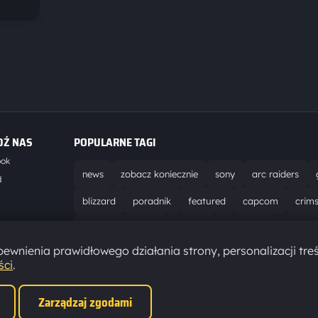
DŹ NAS
POPULARNE TAGI
ook
news
zobacz koniecznie
sony
arc raiders
d
blizzard
poradnik
featured
capcom
crim
world of warcraft
solucja
marathon
ubisoft
t
ewnienia prawidłowego działania strony, personalizacji treś
aktualizacja
pc
epic games
hytale
ści
.
Zarządzaj zgodami