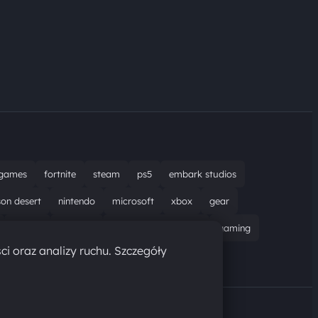
games
fortnite
steam
ps5
embark studios
son desert
nintendo
microsoft
xbox
gear
bungie
recenzja
resident evil requiem
gaming
ci oraz analizy ruchu. Szczegóły