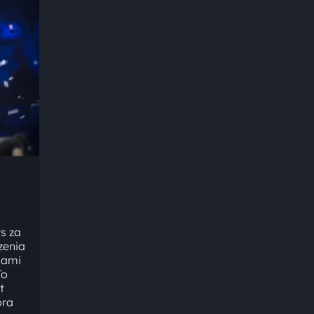
s za
zenia
jami
To
t
óra