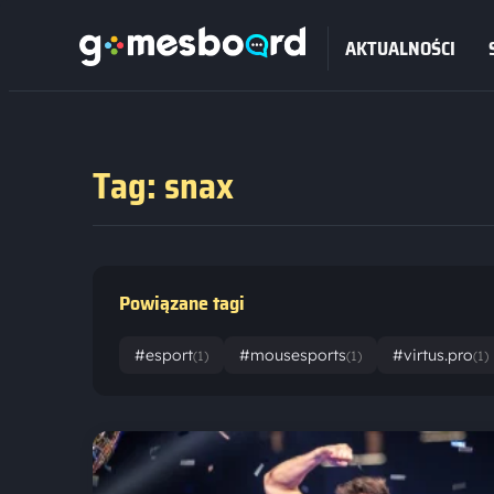
AKTUALNOŚCI
Tag: snax
Powiązane tagi
#esport
#mousesports
#virtus.pro
(1)
(1)
(1)