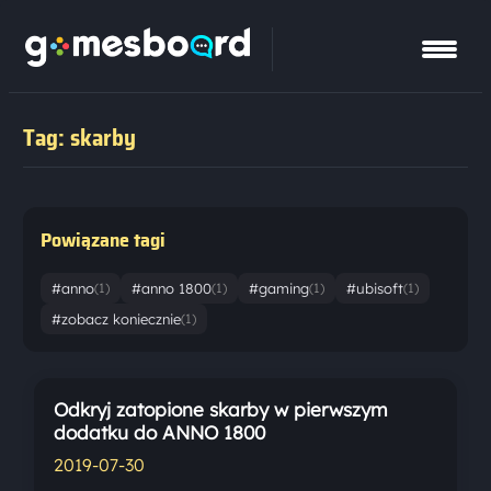
Tag: skarby
Powiązane tagi
#anno
#anno 1800
#gaming
#ubisoft
(1)
(1)
(1)
(1)
#zobacz koniecznie
(1)
Odkryj zatopione skarby w pierwszym
dodatku do ANNO 1800
2019-07-30