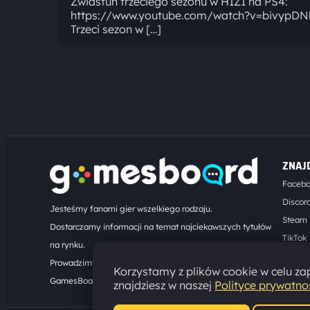
Zwiastun trzeciego sezonu w H1Z1 na PS4:
https://www.youtube.com/watch?v=bivypDN
Trzeci sezon w […]
ZNAJ
Faceb
Discor
Jesteśmy fanami gier wszelkiego rodzaju.
Steam
Dostarczamy informacji na temat najciekawszych tytułów
TikTok
na rynku.
Kontak
Prowadzimy turnieje online. Działamy od 2008 roku.
Korzystamy z plików cookie w celu zap
GamesBoard.pl © 2026
znajdziesz w naszej
Polityce prywatno