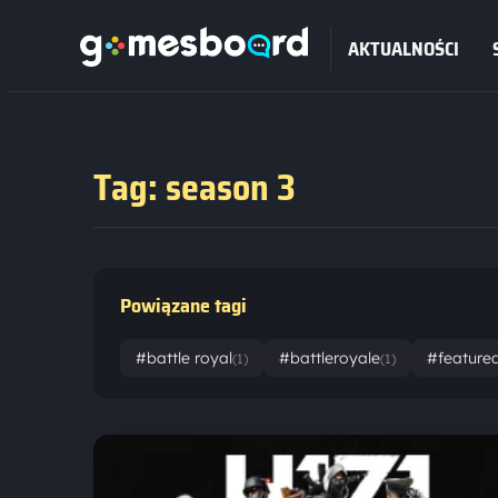
AKTUALNOŚCI
Tag: season 3
Powiązane tagi
#battle royal
#battleroyale
#feature
(1)
(1)