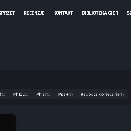
SPRZĘT
RECENZJE
KONTAKT
BIBLIOTEKA GIER
S
d
#h1z1
#hizi
#ps4
#zobacz koniecznie
(1)
(1)
(1)
(1)
(1)