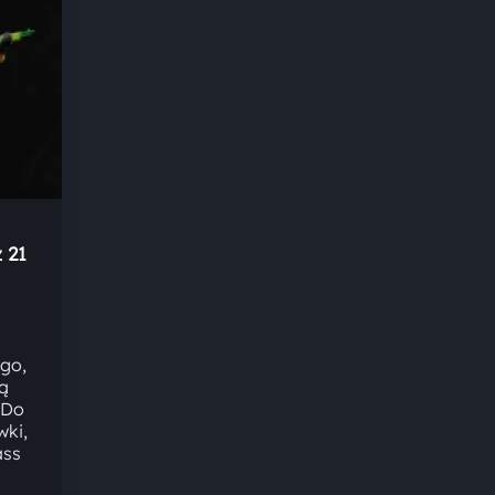
 21
go,
ą
 Do
wki,
ass