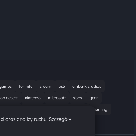
games
fortnite
steam
ps5
embark studios
son desert
nintendo
microsoft
xbox
gear
bungie
recenzja
resident evil requiem
gaming
ci oraz analizy ruchu. Szczegóły