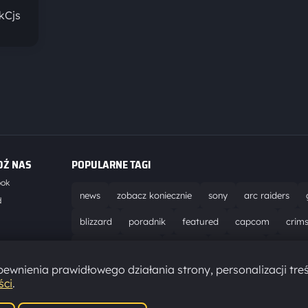
kCjs
DŹ NAS
POPULARNE TAGI
ook
news
zobacz koniecznie
sony
arc raiders
d
blizzard
poradnik
featured
capcom
crim
world of warcraft
solucja
marathon
ubisoft
t
ewnienia prawidłowego działania strony, personalizacji treś
aktualizacja
pc
epic games
hytale
ści
.