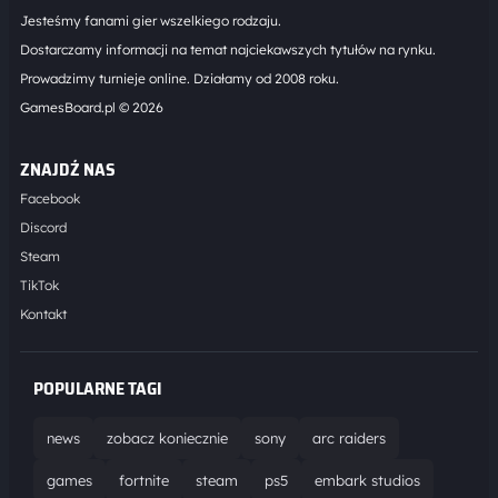
Jesteśmy fanami gier wszelkiego rodzaju.
Dostarczamy informacji na temat najciekawszych tytułów na rynku.
Prowadzimy turnieje online. Działamy od 2008 roku.
GamesBoard.pl © 2026
ZNAJDŹ NAS
Facebook
Discord
Steam
TikTok
Kontakt
POPULARNE TAGI
news
zobacz koniecznie
sony
arc raiders
games
fortnite
steam
ps5
embark studios