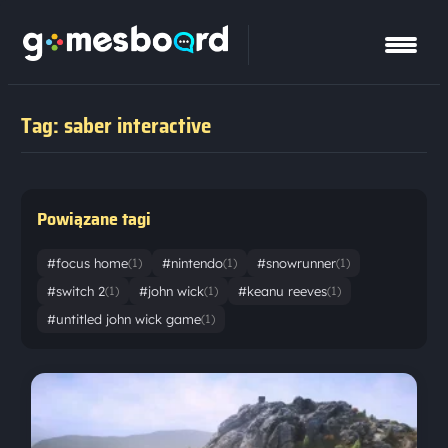
Tag: saber interactive
Powiązane tagi
#focus home
#nintendo
#snowrunner
(1)
(1)
(1)
#switch 2
#john wick
#keanu reeves
(1)
(1)
(1)
#untitled john wick game
(1)