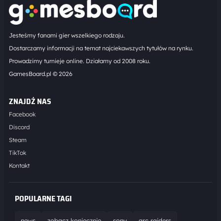
Jesteśmy fanami gier wszelkiego rodzaju.
Dostarczamy informacji na temat najciekawszych tytułów na rynku.
Prowadzimy turnieje online. Działamy od 2008 roku.
GamesBoard.pl © 2026
ZNAJDŹ NAS
Facebook
Discord
Steam
TikTok
Kontakt
POPULARNE TAGI
news
zobacz koniecznie
sony
arc raiders