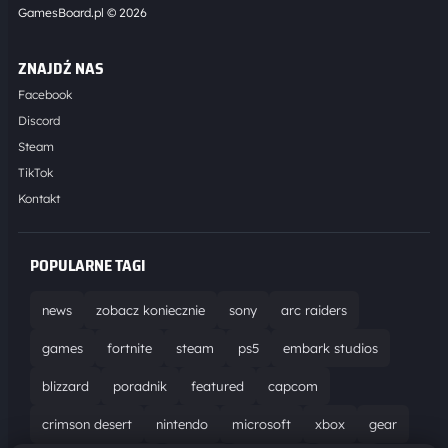
GamesBoard.pl © 2026
ZNAJDŹ NAS
Facebook
Discord
Steam
TikTok
Kontakt
POPULARNE TAGI
news
zobacz koniecznie
sony
arc raiders
games
fortnite
steam
ps5
embark studios
blizzard
poradnik
featured
capcom
crimson desert
nintendo
microsoft
xbox
gear