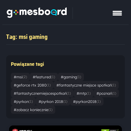
Tag: msi gaming
Powiązane tagi
#msi
#featured
#gaming
(2)
(1)
(1)
#geforce rtx 2080
#fantastyczne miejsce spotkań
(1)
(1)
#fantastycznemiejscespotkań
#mtp
#poznań
(1)
(1)
(1)
#pyrkon
#pyrkon 2018
#pyrkon2018
(1)
(1)
(1)
#zobacz koniecznie
(1)