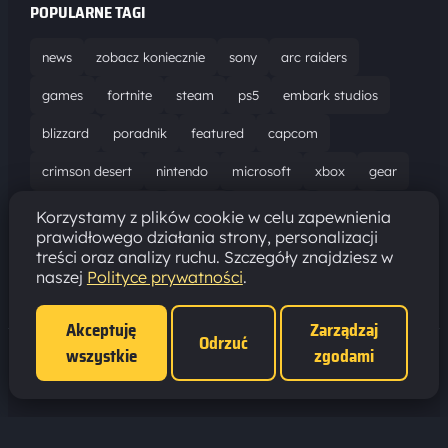
POPULARNE TAGI
news
zobacz koniecznie
sony
arc raiders
games
fortnite
steam
ps5
embark studios
blizzard
poradnik
featured
capcom
crimson desert
nintendo
microsoft
xbox
gear
world of warcraft
solucja
marathon
ubisoft
Korzystamy z plików cookie w celu zapewnienia
prawidłowego działania strony, personalizacji
bungie
recenzja
resident evil requiem
gaming
treści oraz analizy ruchu. Szczegóły znajdziesz w
naszej
Polityce prywatności
.
aktualizacja
pc
epic games
hytale
Akceptuję
Zarządzaj
Odrzuć
wszystkie
zgodami
Polityka prywatności
·
Ustawienia cookies