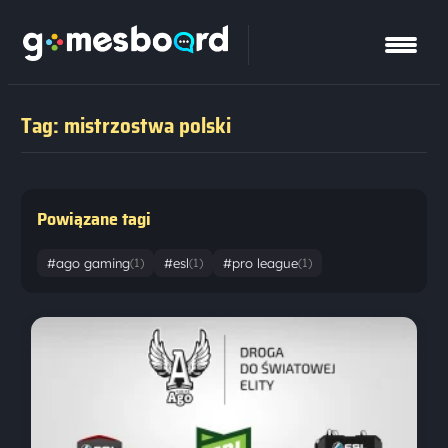
Tag: mistrzostwa polski
Powiązane tagi
#ago gaming
#esl
#pro league
(1)
(1)
(1)