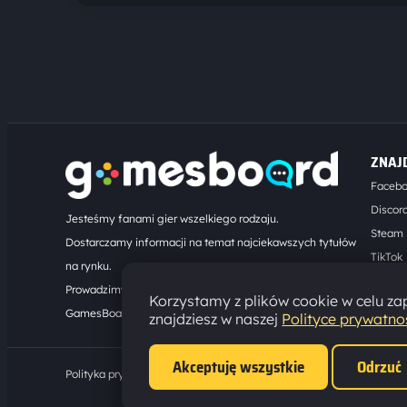
ZNAJ
Faceb
Discor
Jesteśmy fanami gier wszelkiego rodzaju.
Steam
Dostarczamy informacji na temat najciekawszych tytułów
TikTok
na rynku.
Kontak
Prowadzimy turnieje online. Działamy od 2008 roku.
Korzystamy z plików cookie w celu zap
GamesBoard.pl © 2026
znajdziesz w naszej
Polityce prywatno
Akceptuję wszystkie
Odrzuć
Polityka prywatności
·
Ustawienia cookies