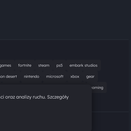
games
fortnite
steam
ps5
embark studios
son desert
nintendo
microsoft
xbox
gear
bungie
recenzja
resident evil requiem
gaming
ci oraz analizy ruchu. Szczegóły