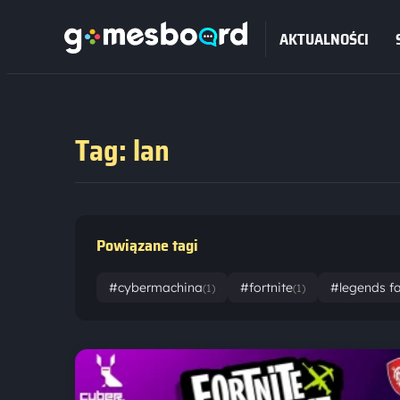
AKTUALNOŚCI
Tag: lan
Powiązane tagi
#cybermachina
#fortnite
#legends f
(1)
(1)