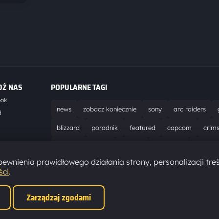
DŹ NAS
POPULARNE TAGI
ook
news
zobacz koniecznie
sony
arc raiders
d
blizzard
poradnik
featured
capcom
crim
world of warcraft
solucja
marathon
ubisoft
t
ewnienia prawidłowego działania strony, personalizacji treś
aktualizacja
pc
epic games
hytale
ści
.
Zarządzaj zgodami