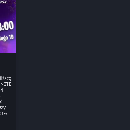
liższą
TNITE
ej
ć
ać
zy.
e (w