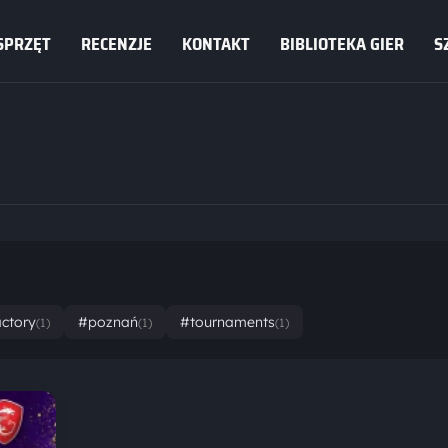
SPRZĘT
RECENZJE
KONTAKT
BIBLIOTEKA GIER
S
actory
#poznań
#tournaments
(1)
(1)
(1)