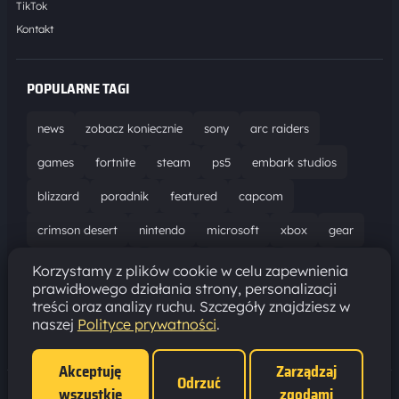
TikTok
Kontakt
POPULARNE TAGI
news
zobacz koniecznie
sony
arc raiders
games
fortnite
steam
ps5
embark studios
blizzard
poradnik
featured
capcom
crimson desert
nintendo
microsoft
xbox
gear
world of warcraft
solucja
marathon
ubisoft
Korzystamy z plików cookie w celu zapewnienia
prawidłowego działania strony, personalizacji
bungie
recenzja
resident evil requiem
gaming
treści oraz analizy ruchu. Szczegóły znajdziesz w
naszej
Polityce prywatności
.
aktualizacja
pc
epic games
hytale
Akceptuję
Zarządzaj
Odrzuć
wszystkie
zgodami
Polityka prywatności
·
Ustawienia cookies