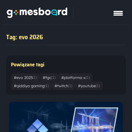
Tag: evo 2026
Powiązane tagi
#evo 2025
#fgc
#platforma x
(1)
(1)
(1)
#qiddiya gaming
#twitch
#youtube
(1)
(1)
(1)