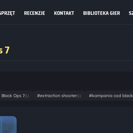
SPRZĘT
RECENZJE
KONTAKT
BIBLIOTEKA GIER
S
s 7
: Black Ops 7
#extraction shooter
#kampania cod black
(1)
(1)