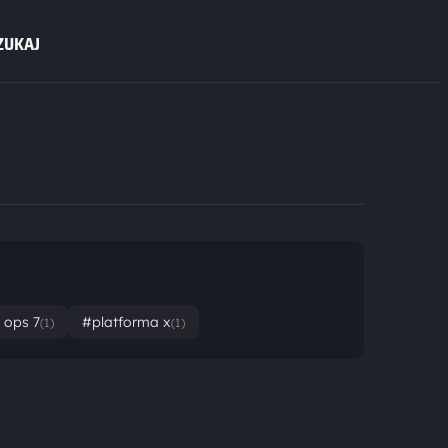
ZUKAJ
 ops 7
#platforma x
(1)
(1)