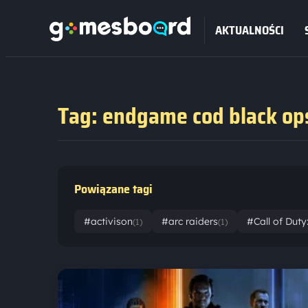
AKTUALNOŚCI
Tag: endgame cod black op
Powiązane tagi
#activison
#arc raiders
#Call of Duty
(1)
(1)