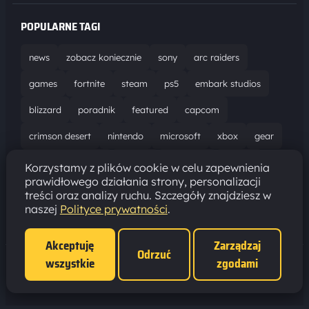
POPULARNE TAGI
news
zobacz koniecznie
sony
arc raiders
games
fortnite
steam
ps5
embark studios
blizzard
poradnik
featured
capcom
crimson desert
nintendo
microsoft
xbox
gear
world of warcraft
solucja
marathon
ubisoft
Korzystamy z plików cookie w celu zapewnienia
prawidłowego działania strony, personalizacji
bungie
recenzja
resident evil requiem
gaming
treści oraz analizy ruchu. Szczegóły znajdziesz w
naszej
Polityce prywatności
.
aktualizacja
pc
epic games
hytale
Akceptuję
Zarządzaj
Odrzuć
wszystkie
zgodami
Polityka prywatności
·
Ustawienia cookies