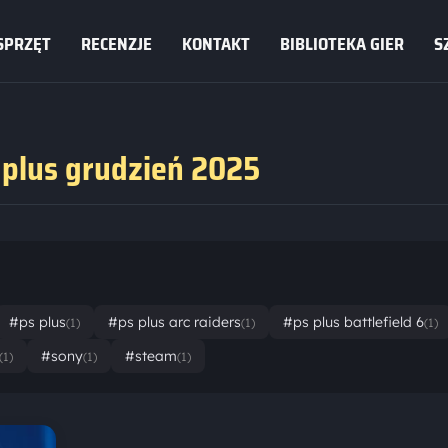
SPRZĘT
RECENZJE
KONTAKT
BIBLIOTEKA GIER
S
plus grudzień 2025
#ps plus
#ps plus arc raiders
#ps plus battlefield 6
(1)
(1)
(1)
#sony
#steam
(1)
(1)
(1)