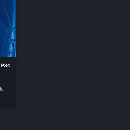
 PS4
u,