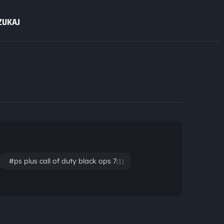
ZUKAJ
#ps plus call of duty black ops 7
(1)