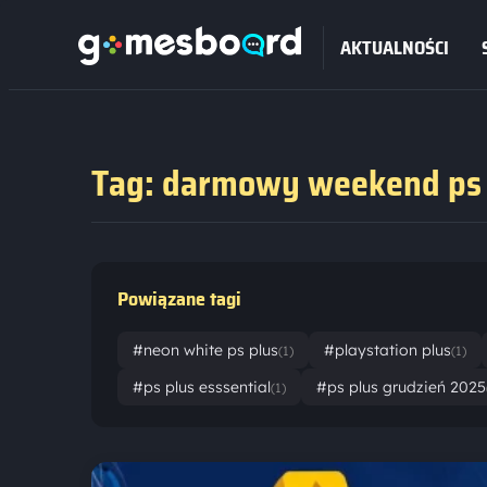
AKTUALNOŚCI
Tag: darmowy weekend ps 
Powiązane tagi
#neon white ps plus
#playstation plus
(1)
(1)
#ps plus esssential
#ps plus grudzień 2025
(1)