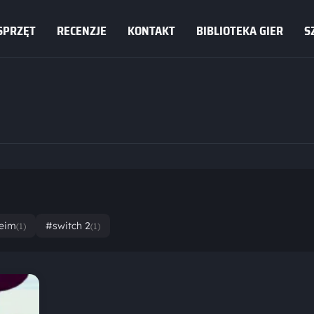
SPRZĘT
RECENZJE
KONTAKT
BIBLIOTEKA GIER
S
ueim
#switch 2
(1)
(1)