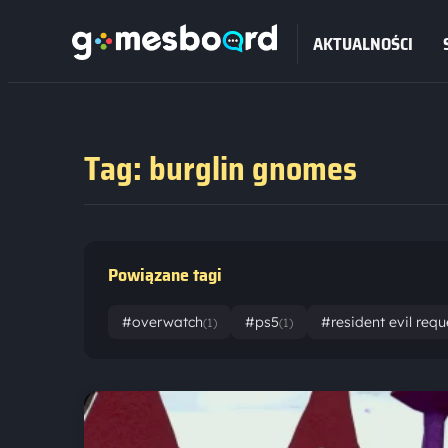
AKTUALNOŚCI
Tag: burglin gnomes
Powiązane tagi
#overwatch
#ps5
#resident evil req
(1)
(1)