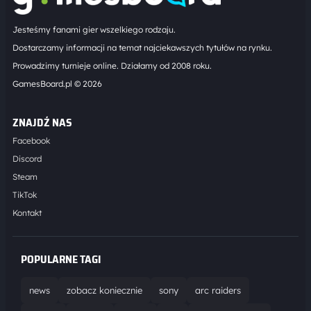
Jesteśmy fanami gier wszelkiego rodzaju.
Dostarczamy informacji na temat najciekawszych tytułów na rynku.
Prowadzimy turnieje online. Działamy od 2008 roku.
GamesBoard.pl © 2026
ZNAJDŹ NAS
Facebook
Discord
Steam
TikTok
Kontakt
POPULARNE TAGI
news
zobacz koniecznie
sony
arc raiders