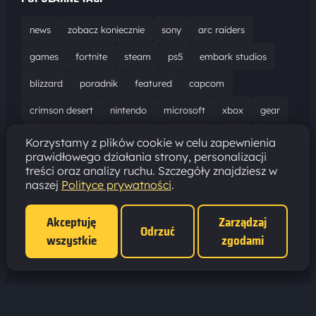
news
zobacz koniecznie
sony
arc raiders
games
fortnite
steam
ps5
embark studios
blizzard
poradnik
featured
capcom
crimson desert
nintendo
microsoft
xbox
gear
world of warcraft
solucja
marathon
ubisoft
Korzystamy z plików cookie w celu zapewnienia
prawidłowego działania strony, personalizacji
bungie
recenzja
resident evil requiem
gaming
treści oraz analizy ruchu. Szczegóły znajdziesz w
naszej
Polityce prywatności
.
aktualizacja
pc
epic games
hytale
Akceptuję
Zarządzaj
Odrzuć
wszystkie
zgodami
Polityka prywatności
·
Ustawienia cookies