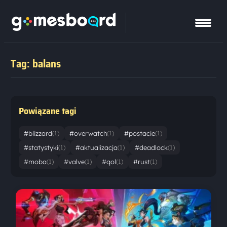
Tag: balans
Powiązane tagi
#blizzard
#overwatch
#postacie
(1)
(1)
(1)
#statystyki
#aktualizacja
#deadlock
(1)
(1)
(1)
#moba
#valve
#qol
#rust
(1)
(1)
(1)
(1)