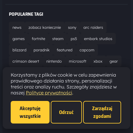
POPULARNE TAGI
news
zobacz koniecznie
sony
arc raiders
games
fortnite
steam
ps5
embark studios
blizzard
poradnik
featured
capcom
crimson desert
nintendo
microsoft
xbox
gear
world of warcraft
solucja
marathon
ubisoft
Korzystamy z plików cookie w celu zapewnienia
prawidłowego działania strony, personalizacji
bungie
recenzja
resident evil requiem
gaming
treści oraz analizy ruchu. Szczegóły znajdziesz w
naszej
Polityce prywatności
.
aktualizacja
pc
epic games
hytale
Akceptuję
Zarządzaj
Odrzuć
wszystkie
zgodami
Polityka prywatności
·
Ustawienia cookies