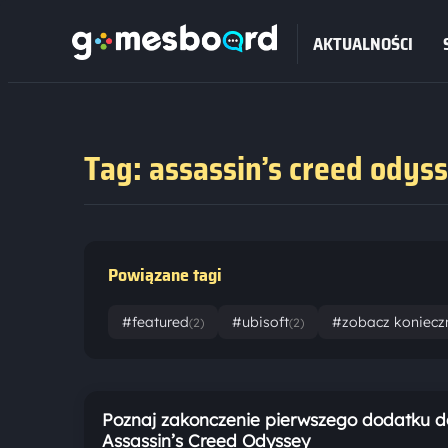
AKTUALNOŚCI
Tag: assassin’s creed odys
Powiązane tagi
#featured
#ubisoft
#zobacz koniecz
(2)
(2)
Poznaj zakonczenie pierwszego dodatku d
Assassin’s Creed Odyssey