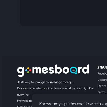
ZNAJ
Faceb
Discor
Jesteśmy fanami gier wszelkiego rodzaju.
Steam
Dostarczamy informacji na temat najciekawszych tytułów
TikTok
na rynku.
Kontak
Prowadzimy turnieje online. Działamy od 2008 roku.
Korzystamy z plików cookie w celu zap
GamesBoard.pl © 2026