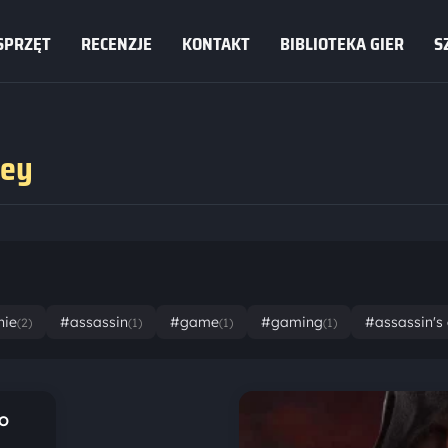
SPRZĘT
RECENZJE
KONTAKT
BIBLIOTEKA GIER
S
sey
nie
#assassin
#game
#gaming
#assassin's
(2)
(1)
(1)
(1)
o