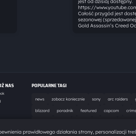
jest od dzisiaj dostępny.
https://www.youtube.co
Całość przygód jest dos
sezonowej (sprzedawanej o
Gold Assassin’s Creed O
DŹ NAS
POPULARNE TAGI
ook
news
zobacz koniecznie
sony
arc raiders
d
blizzard
poradnik
featured
capcom
crim
world of warcraft
solucja
marathon
ubisoft
t
ewnienia prawidłowego działania strony, personalizacji treś
aktualizacja
pc
epic games
hytale