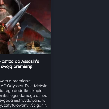
 ostrza do Assasin’s
 swoją premierę!
wała o premierze
AC:Odyssey. Dziedzictwie
ria tego dodatku skupia
wniku legendarnego ostrza
rzygoda jest wydawana w
y, zatytułowany „Ścigani”,