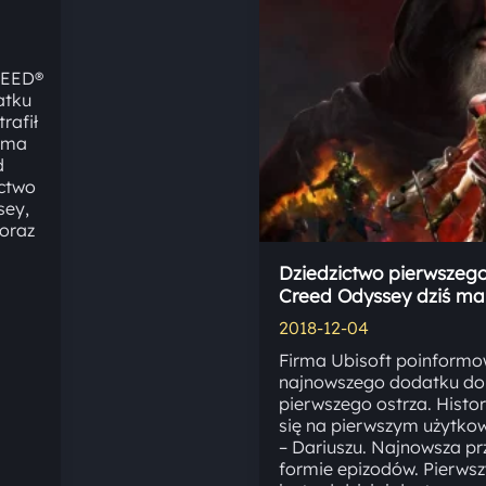
REED®
atku
rafił
irma
d
ictwo
sey,
 oraz
Dziedzictwo pierwszego
Creed Odyssey dziś ma
2018-12-04
Firma Ubisoft poinformo
najnowszego dodatku do 
pierwszego ostrza. Histo
się na pierwszym użytko
– Dariuszu. Najnowsza p
formie epizodów. Pierwsz