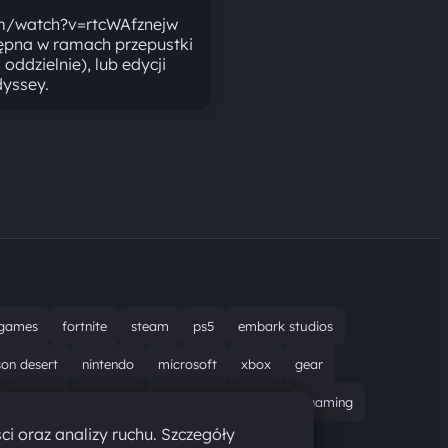
m/watch?v=rtcWAfznejw
tępna w ramach przepustki
ddzielnie), lub edycji
dyssey.
games
fortnite
steam
ps5
embark studios
son desert
nintendo
microsoft
xbox
gear
bungie
recenzja
resident evil requiem
gaming
ci oraz analizy ruchu. Szczegóły