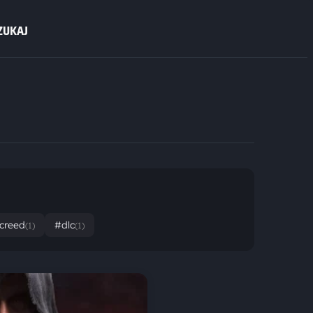
ZUKAJ
 creed
#dlc
(1)
(1)