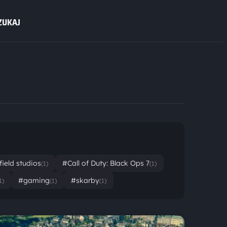
ZUKAJ
field studios
#Call of Duty: Black Ops 7
(1)
(1)
#gaming
#skarby
1)
(1)
(1)