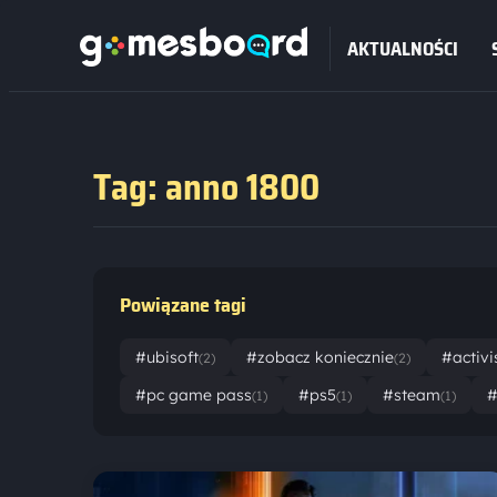
AKTUALNOŚCI
Tag: anno 1800
Powiązane tagi
#ubisoft
#zobacz koniecznie
#activi
(2)
(2)
#pc game pass
#ps5
#steam
#
(1)
(1)
(1)