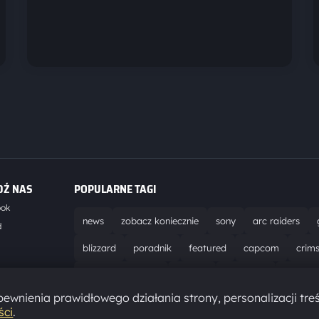
DŹ NAS
POPULARNE TAGI
ook
news
zobacz koniecznie
sony
arc raiders
d
blizzard
poradnik
featured
capcom
crim
world of warcraft
solucja
marathon
ubisoft
t
ewnienia prawidłowego działania strony, personalizacji treś
aktualizacja
pc
epic games
hytale
ści
.