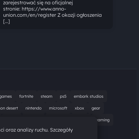
zarejestrować się na oficjalnej
stronie: https://www.anno-
union.com/en/register Z okazji ogłoszenia
[…]
games
fortnite
steam
ps5
embark studios
son desert
nintendo
microsoft
xbox
gear
bungie
recenzja
resident evil requiem
gaming
ci oraz analizy ruchu. Szczegóły