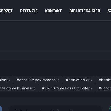
SPRZĘT
RECENZJE
KONTAKT
BIBLIOTEKA GIER
S
sion
#anno 117: pax romana
#battlefield 6
#battle
(1)
(1)
(1)
the game business
#Xbox Game Pass Ultimate
#anno
(1)
(1)
(