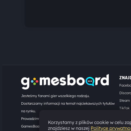
ZNAJ
Faceb
Discor
Jesteśmy fanami gier wszelkiego rodzaju.
Steam
Dostarczamy informacji na temat najciekawszych tytułów
TikTok
na rynku.
Kontak
Prowadzimy turnieje online. Działamy od 2008 roku.
Korzystamy z plików cookie w celu zap
GamesBoard.pl © 2026
znajdziesz w naszej
Polityce prywatno