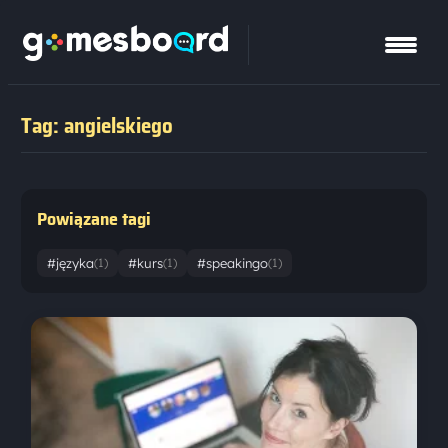
Tag: angielskiego
Powiązane tagi
#języka
#kurs
#speakingo
(1)
(1)
(1)