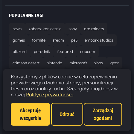
POPULARNE TAGI
news
zobacz koniecznie
sony
arc raiders
games
fortnite
steam
ps5
embark studios
blizzard
poradnik
featured
capcom
crimson desert
nintendo
microsoft
xbox
gear
world of warcraft
solucja
marathon
ubisoft
Korzystamy z plików cookie w celu zapewnienia
prawidłowego działania strony, personalizacji
bungie
recenzja
resident evil requiem
gaming
treści oraz analizy ruchu. Szczegóły znajdziesz w
naszej
Polityce prywatności
.
aktualizacja
pc
epic games
hytale
Akceptuję
Zarządzaj
Odrzuć
wszystkie
zgodami
Polityka prywatności
·
Ustawienia cookies